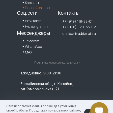
Картины
Полный каталог
Соц.сети
Контакты
Вконтакте
+7 (919) 118-88-01
Нельзяgramm
+7 (908) 820-65-02
Мессенджеры
urallepninad@mail.ru
Telegram
WhatsApp
MAX
Политика конфиденциальности
Ежедневно, 9:00–21:00
Челябинская обл., г. Копейск,
ул.Комсомольская, 21
© 2026 УралЛепнина. ИП Кислицин Денис
Сайт использует файлы cookie для улучшения
Геннадьевич, / ИНН: 744924756009 /
своей работы. Продолжая пользоваться сайтом,
принять