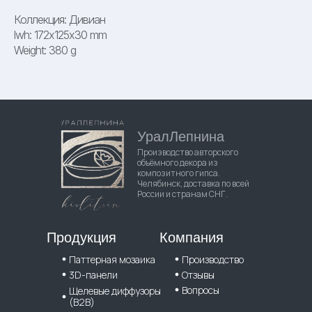
Коллекция: Дивиан
lwh: 172x125x30 mm
Weight: 380 g
УралЛепнина
Производство авторского
объёмного декора из
композитного гипса.
Челябинск, доставка по всей
России и странам СНГ.
Продукция
Компания
Паттерная мозаика
Производство
3D-панели
Отзывы
Вопросы
Щелевые диффузоры
(B2B)