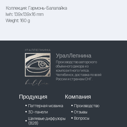
Коллекция: Гармонь-Балалайка
lwh: 139x139x16 mm
Weight: 160 g
УралЛепнина
Производство авторского
объёмного декора из
композитного гипса.
Челябинск, доставка по всей
России и странам СНГ.
Продукция
Компания
Паттерная мозаика
Производство
3D-панели
Отзывы
Вопросы
Щелевые диффузоры
(B2B)