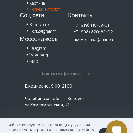
Картины
Полный каталог
Соц.сети
Контакты
Вконтакте
+7 (919) 118-88-01
Нельзяgramm
+7 (908) 820-65-02
Мессенджеры
urallepninad@mail.ru
Telegram
WhatsApp
MAX
Политика конфиденциальности
Ежедневно, 9:00–21:00
Челябинская обл., г. Копейск,
ул.Комсомольская, 21
© 2026 УралЛепнина. ИП Кислицин Денис
Сайт использует файлы cookie для улучшения
Геннадьевич, / ИНН: 744924756009 /
своей работы. Продолжая пользоваться сайтом,
принять