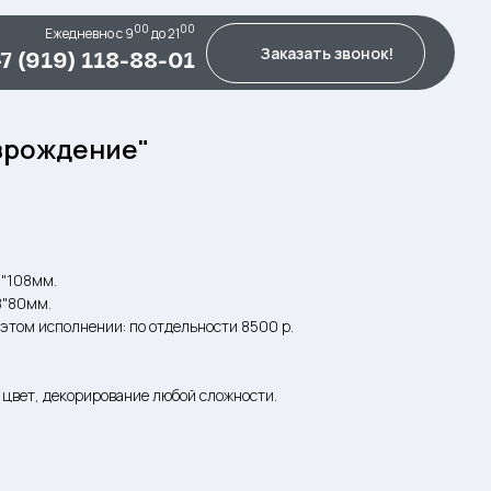
00
00
Ежедневно c 9
до 21
Заказать звонок!
+7 (919) 118-88-01
озрождение"
0"108мм.
8"80мм.
этом исполнении: по отдельности 8500 р.
цвет, декорирование любой сложности.