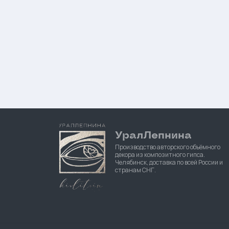
УралЛепнина
Производство авторского объёмного
декора из композитного гипса.
Челябинск, доставка по всей России и
странам СНГ.