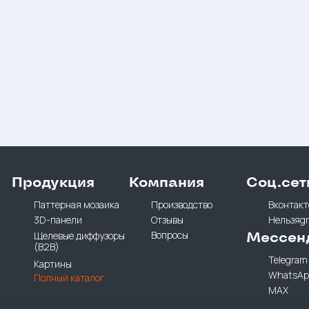
Продукция
Компания
Соц.сет
Паттерная мозаика
Производство
Вконтакт
3D-панели
Отзывы
Нельзяg
Вопросы
Щелевые диффузоры
Мессен
(B2B)
Telegram
Картины
WhatsAp
Полный каталог
MAX