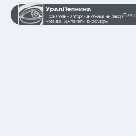
УралЛепнина
Проду
Производим авторский объёмный декор:
мозаика, 3D-панели, диффузоры