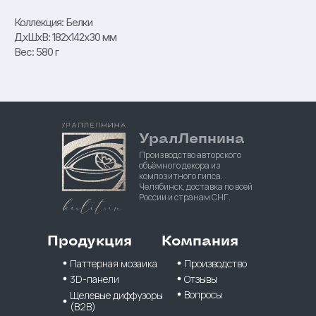
Коллекция: Белки
ДxШxВ: 182x142x30 мм
Вес: 580 г
УралЛепнина
Производство авторского
объёмного декора из
композитного гипса.
Челябинск, доставка по всей
России и странам СНГ.
Продукция
Компания
Паттерная мозаика
Производство
3D-панели
Отзывы
Вопросы
Щелевые диффузоры
(B2B)