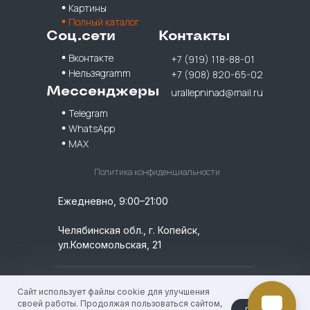
Картины
Полный каталог
Соц.сети
Контакты
Вконтакте
+7 (919) 118-88-01
Нельзяgramm
+7 (908) 820-65-02
Мессенджеры
urallepninad@mail.ru
Telegram
WhatsApp
MAX
Политика конфиденциальности
Ежедневно, 9:00–21:00
Челябинская обл., г. Копейск,
ул.Комсомольская, 21
© 2026 УралЛепнина. ИП Кислицин Денис
Сайт использует файлы cookie для улучшения
Геннадьевич, / ИНН: 744924756009 /
своей работы. Продолжая пользоваться сайтом,
принять