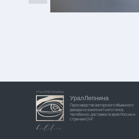
УралЛепнина
Производство авторского объёмного
декора из композитного гипса.
Челябинск, доставка по всей России и
странам СНГ.