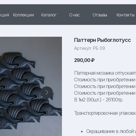
кция
Коллекции
Каталог
О нас
Отзывы
Контакты
Паттерн Рыбоглотусс
Артикул:
РБ 09
290,00
₽
Паттерная мозаика отпускаеть
Стоимость при приобретении 1
Стоимость при приобретении 2
Стоимость при приобретении о
В 1м2 (90шт.) - 26100тр.
Транспортировочная упаковк
Окрашивание в любой ц