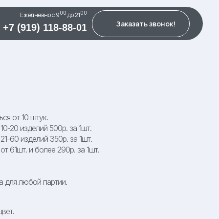
00
00
Ежедневно c 9
до 21
Заказать звонок!
+7 (919) 118-88-01
ся от 10 штук.
0-20 изделий 500р. за 1шт.
1-60 изделий 350р. за 1шт.
т 61шт. и более 290р. за 1шт.
а для любой партии.
вет.