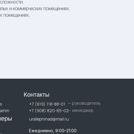
сложности.
лых и коммерческих помещениях.
х помещениях.
Контакты
— руководитель
е
+7 (919) 118-88-01
— менеджер
ramm
+7 (908) 820-65-02
жеры
urallepninad@mail.ru
Ежедневно, 9:00–21:00