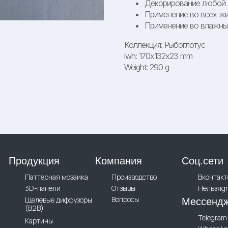
Декорирование любой 
Применение во всех жи
Применение во влажны
Коллекция: Рыбоглотус
lwh: 170x132x23 mm
Weight: 290 g
Продукция
Компания
Соц.сети
Паттерная мозаика
Производство
Вконтакт
3D-панели
Отзывы
Нельзяg
Вопросы
Щелевые диффузоры
Мессенд
(B2B)
Telegram
Картины