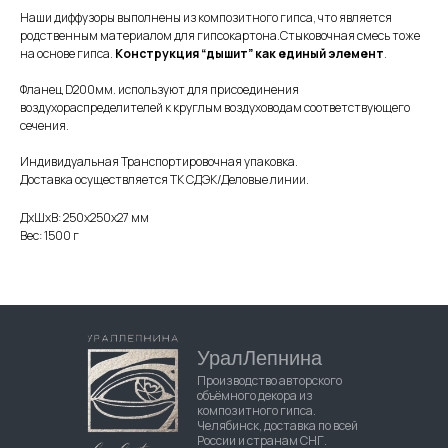
Наши диффузоры выполнены из композитного гипса, что является
родственным материалом для гипсокартона.Стыковочная смесь тоже
на основе гипса.
Конструкция “дышит” как единый элемент
.
Фланец D200мм. используют для присоединения
воздухораспределителей к круглым воздуховодам соответствующего
сечения.
Индивидуальная Транспортировочная упаковка.
Доставка осуществляется ТК СДЭК/Деловые линии.
ДxШxВ: 250x250x27 мм
Вес: 1500 г
УралЛепнина
Производство авторского
объёмного декора из
композитного гипса.
Челябинск, доставка по всей
России и странам СНГ.