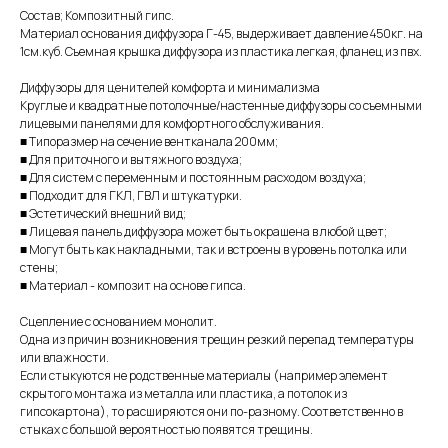
Состав; Композитный гипс.
Материал основания диффузора Г-45, выдерживает давление 450кг. на
1см.куб. Съемная крышка диффузора из пластика легкая, фланец из пвх.
Диффузоры для ценителей комфорта и минимализма
Круглые и квадратные потолочные/настенные диффузоры со съемными
лицевыми панелями для комфортного обслуживания.
■ Типоразмер на сечение вентканала 200мм;
■ Для приточного и вытяжного воздуха;
■ Для систем с переменным и постоянным расходом воздуха;
■ Подходит для ГКЛ, ГВЛ и штукатурки.
■ Эстетический внешний вид;
■ Лицевая панель диффузора может быть окрашена в любой цвет;
■ Могут быть как накладными, так и встроены в уровень потолка или
стены;
■ Материал - композит на основе гипса.
Сцепление с основанием монолит.
Одна из причин возникновения трещин резкий перепад температуры
или влажности.
Если стыкуются не родственные материалы (например элемент
скрытого монтажа из металла или пластика, а потолок из
гипсокартона), то расширяются они по-разному. Соответственно в
стыках с большой вероятностью появятся трещины.