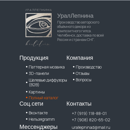
УралЛепнина
Производство авторского
объёмного декора из
композитного гипса.
Челябинск, доставка по всей
России и странам СНГ.
Продукция
Компания
Паттерная мозаика
Производство
3D-панели
Отзывы
Вопросы
Щелевые диффузоры
(B2B)
Картины
Полный каталог
Соц.сети
Контакты
Вконтакте
+7 (919) 118-88-01
Нельзяgramm
+7 (908) 820-65-02
Мессенджеры
urallepninad@mail.ru