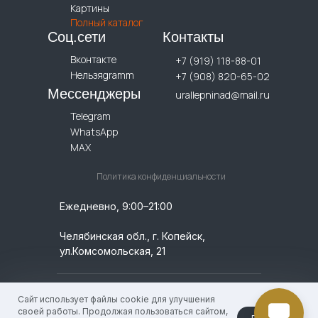
Картины
Полный каталог
Соц.сети
Контакты
Вконтакте
+7 (919) 118-88-01
Нельзяgramm
+7 (908) 820-65-02
Мессенджеры
urallepninad@mail.ru
Telegram
WhatsApp
MAX
Политика конфиденциальности
Ежедневно, 9:00–21:00
Челябинская обл., г. Копейск,
ул.Комсомольская, 21
© 2026 УралЛепнина. ИП Кислицин Денис
Сайт использует файлы cookie для улучшения
Геннадьевич, / ИНН: 744924756009 /
своей работы. Продолжая пользоваться сайтом,
принять