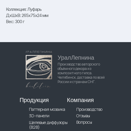
Коллекция: Луфарь
ДxШxВ: 265x75x24 мм
Вес: 300 г
УралЛепнина
Производство авторского
объёмного декора из
композитного гипса.
Челябинск, доставка по всей
России и странам СНГ.
Продукция
Компания
Паттерная мозаика
Производство
3D-панели
Отзывы
Вопросы
Щелевые диффузоры
(B2B)