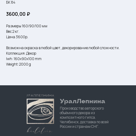
БК 84
3600,00
₽
Размеры 160/90/100 мм
Вес 2 кг.
Цена 3600р.
Возможна окраска в любой цвет, декорирование любой сложности.
Коллекция: Декор
lwh: 160x90x100 mm
Weight: 2000 g
УралЛепнина
Производство авторского
объёмного декора из
композитного гипса.
Челябинск, доставка по всей
России и странам СНГ.