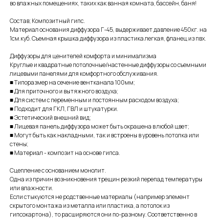
во влажных помещениях, таких как ванная комната, бассейн, баня!
Состав; Композитный гипс.
Материал основания диффузора Г-45, выдерживает давление 450кг. на
1см.куб. Съемная крышка диффузора из пластика легкая, фланец из пвх.
Диффузоры для ценителей комфорта и минимализма
Круглые и квадратные потолочные/настенные диффузоры со съемными
лицевыми панелями для комфортного обслуживания.
■ Типоразмер на сечение вентканала 100мм;
■ Для приточного и вытяжного воздуха;
■ Для систем с переменным и постоянным расходом воздуха;
■ Подходит для ГКЛ, ГВЛ и штукатурки.
■ Эстетический внешний вид;
■ Лицевая панель диффузора может быть окрашена в любой цвет;
■ Могут быть как накладными, так и встроены в уровень потолка или
стены;
■ Материал - композит на основе гипса.
Сцепление с основанием монолит.
Одна из причин возникновения трещин резкий перепад температуры
или влажности.
Если стыкуются не родственные материалы (например элемент
скрытого монтажа из металла или пластика, а потолок из
гипсокартона), то расширяются они по-разному. Соответственно в