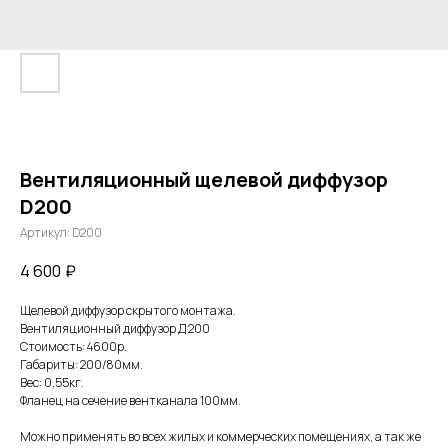
Вентиляционный щелевой диффузор
D200
Артикул:
D200
4 600
₽
Щелевой диффузор скрытого монтажа.
Вентиляционный диффузор Д 200
Стоимость: 4600р.
Габариты: 200/80мм.
Вес: 0,55кг.
Фланец на сечение вентканала 100мм.
Можно применять во всех жилых и коммерческих помещениях, а так же