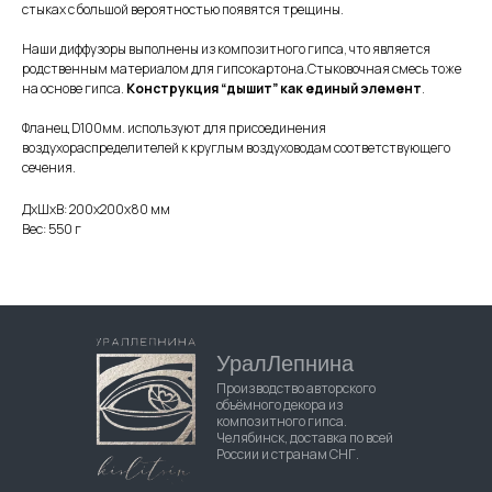
стыках с большой вероятностью появятся трещины.
Наши диффузоры выполнены из композитного гипса, что является
родственным материалом для гипсокартона.Стыковочная смесь тоже
на основе гипса.
Конструкция “дышит” как единый элемент
.
Фланец D100мм. используют для присоединения
воздухораспределителей к круглым воздуховодам соответствующего
сечения.
ДxШxВ: 200x200x80 мм
Вес: 550 г
УралЛепнина
Производство авторского
объёмного декора из
композитного гипса.
Челябинск, доставка по всей
России и странам СНГ.