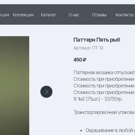
кция
Коллекции
Каталог
О нас
Отзывы
Контакты
Паттерн Пять рыб
Артикул:
ПТ 10
450
₽
Паттерная мозаика отпускаеть
Стоимость при приобретении 1
Стоимость при приобретении 2
Стоимость при приобретении о
В 1м2 (75шт.) - 33750тр.
Транспортировочная упаковк
Окрашивание в любой ц