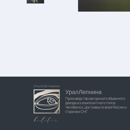
УралЛепнина
Производство авторского объёмного
декора из композитного гипса.
Челябинск, доставка по всей России и
странам СНГ.