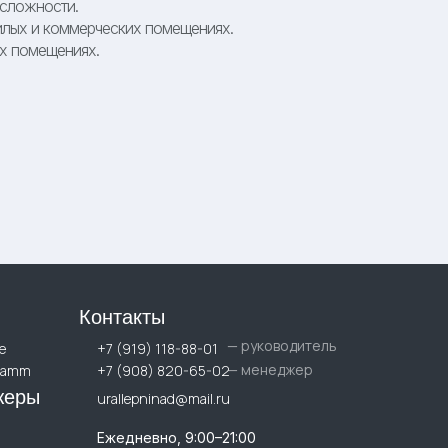
сложности.
лых и коммерческих помещениях.
х помещениях.
Контакты
— руководитель
е
+7 (919) 118-88-01
— менеджер
ramm
+7 (908) 820-65-02
жеры
urallepninad@mail.ru
Ежедневно, 9:00–21:00