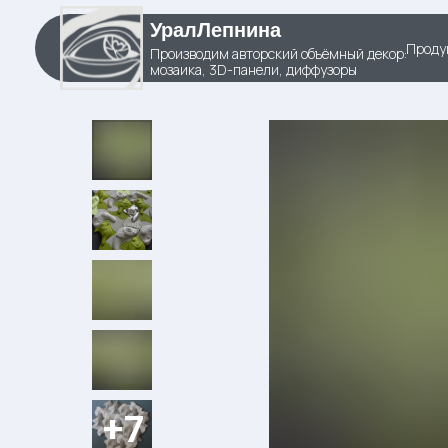
УралЛепнина
Проду
Производим авторский объёмный декор:
мозаика, 3D-панели, диффузоры