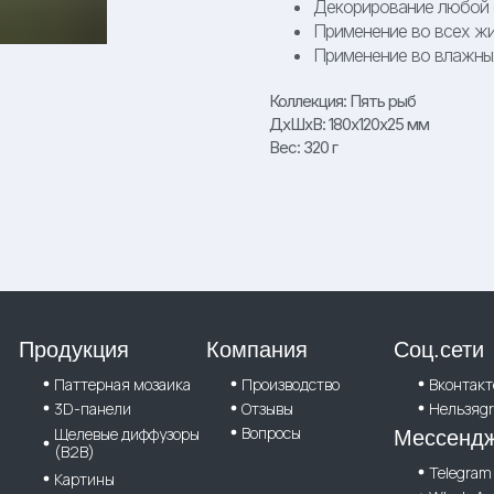
Декорирование любой 
Применение во всех жи
Применение во влажны
Коллекция: Пять рыб
ДxШxВ: 180x120x25 мм
Вес: 320 г
Продукция
Компания
Соц.сети
Паттерная мозаика
Производство
Вконтакт
3D-панели
Отзывы
Нельзяg
Вопросы
Щелевые диффузоры
Мессенд
(B2B)
Telegram
Картины