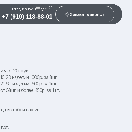
00
00
Ежедневно c 9
до 21
Заказать звонок!
+7 (919) 118-88-01
ся от 10 штук.
0-20 изделий -600р. за 1шт.
1-60 изделий -500р. за 1шт.
т 61шт. и более 450р. за 1шт.
а для любой партии.
вет.