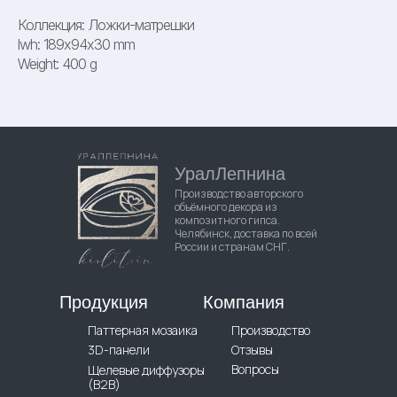
Коллекция: Ложки-матрешки
lwh: 189x94x30 mm
Weight: 400 g
УралЛепнина
Производство авторского
объёмного декора из
композитного гипса.
Челябинск, доставка по всей
России и странам СНГ.
Продукция
Компания
Паттерная мозаика
Производство
3D-панели
Отзывы
Вопросы
Щелевые диффузоры
(B2B)