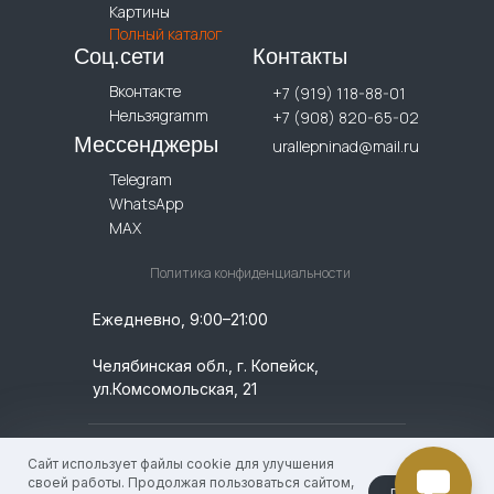
Картины
Полный каталог
Соц.сети
Контакты
Вконтакте
+7 (919) 118-88-01
Нельзяgramm
+7 (908) 820-65-02
Мессенджеры
urallepninad@mail.ru
Telegram
WhatsApp
MAX
Политика конфиденциальности
Ежедневно, 9:00–21:00
Челябинская обл., г. Копейск,
ул.Комсомольская, 21
© 2026 УралЛепнина. ИП Кислицин Денис
Сайт использует файлы cookie для улучшения
Геннадьевич, / ИНН: 744924756009 /
своей работы. Продолжая пользоваться сайтом,
принять