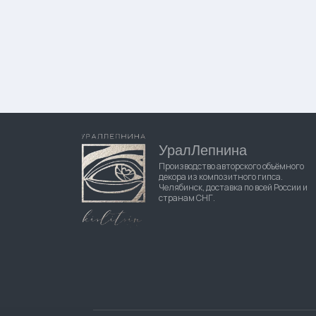
УралЛепнина
Производство авторского объёмного
декора из композитного гипса.
Челябинск, доставка по всей России и
странам СНГ.