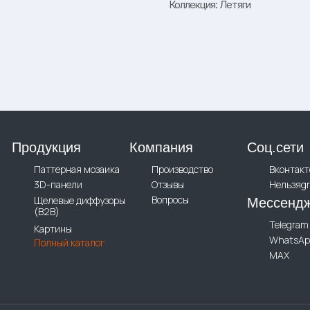
Коллекция: Летяги
Продукция
Компания
Соц.сети
Паттерная мозаика
Производство
Вконтакт
3D-панели
Отзывы
Нельзяg
Вопросы
Щелевые диффузоры
Мессенд
(B2B)
Telegram
Картины
WhatsAp
Полный каталог
MAX