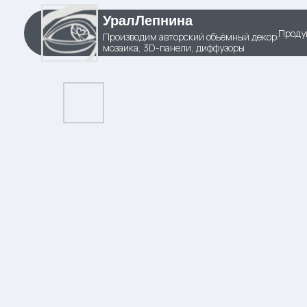
УралЛепнина
Проду
Производим авторский объёмный декор:
мозаика, 3D-панели, диффузоры