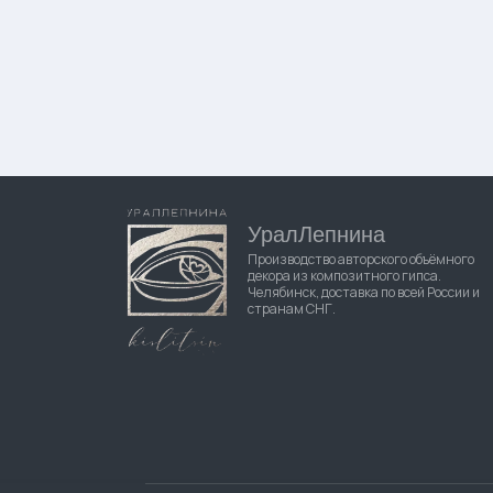
УралЛепнина
Производство авторского объёмного
декора из композитного гипса.
Челябинск, доставка по всей России и
странам СНГ.