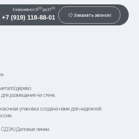
00
00
Ежедневно c 9
до 21
Заказать звонок!
+7 (919) 118-88-01
и»
/металл/дерево
для размещения на стене.
овочная упаковка создана нами для надежной
оссии.
К СДЭК/Деловые линии.