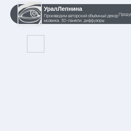
УралЛепнина
Проду
Производим авторский объёмный декор:
мозаика, 3D-панели, диффузоры