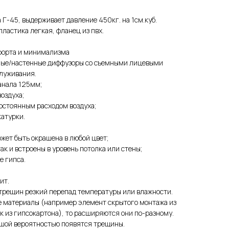
Г-45, выдерживает давление 450кг. на 1см.куб.
ластика легкая, фланец из пвх.
форта и минимализма
ные/настенные диффузоры со съемными лицевыми
луживания.
анала 125мм;
оздуха;
остоянным расходом воздуха;
катурки.
жет быть окрашена в любой цвет;
ак и встроены в уровень потолка или стены;
е гипса.
ит.
 трещин резкий перепад температуры или влажности.
е материалы (например элемент скрытого монтажа из
к из гипсокартона), то расширяются они по-разному.
ьшой вероятностью появятся трещины.