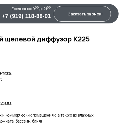
00
00
Ежедневно c 9
до 21
Заказать звонок!
+7 (919) 118-88-01
 щелевой диффузор К225
нтажа.
25
125мм.
 и коммерческих помещениях, а так же во влажных
омната, бассейн, баня!