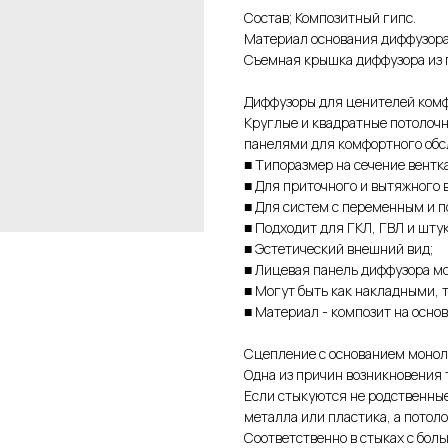
Состав; Композитный гипс.
Материал основания диффузора 
Съемная крышка диффузора из п
Диффузоры для ценителей ком
Круглые и квадратные потолоч
панелями для комфортного обс
■ Типоразмер на сечение вентк
■ Для приточного и вытяжного в
■ Для систем с переменным и п
■ Подходит для ГКЛ, ГВЛ и шту
■ Эстетический внешний вид;
■ Лицевая панель диффузора мо
■ Могут быть как накладными, т
■ Материал - композит на основ
Сцепление с основанием монол
Одна из причин возникновения
Если стыкуются не родственны
металла или пластика, а потоло
Соответственно в стыках с бол