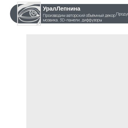
УралЛепнина
Проду
Производим авторский объёмный декор:
мозаика, 3D-панели, диффузоры