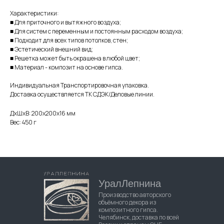
Характеристики:
■ Для приточного и вытяжного воздуха;
■ Для систем с переменным и постоянным расходом воздуха;
■ Подходит для всех типов потолков, стен;
■ Эстетический внешний вид;
■ Решетка может быть окрашена в любой цвет;
■ Материал - композит на основе гипса.
Индивидуальная Транспортировочная упаковка.
Доставка осуществляется ТК СДЭК/Деловые линии.
ДxШxВ: 200x200x16 мм
Вес: 450 г
УралЛепнина
Производство авторского
объёмного декора из
композитного гипса.
Челябинск, доставка по всей