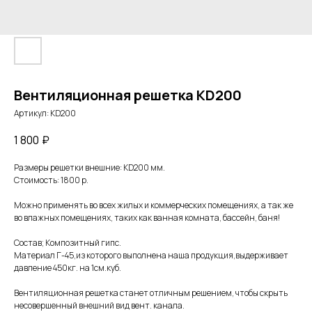
Вентиляционная решетка КD200
Артикул:
КD200
1 800
₽
Размеры решетки внешние: КD200 мм.
Стоимость: 1800 р.
Можно применять во всех жилых и коммерческих помещениях, а так же
во влажных помещениях, таких как ванная комната, бассейн, баня!
Состав; Композитный гипс.
Материал Г-45,из которого выполнена наша продукция,выдерживает
давление 450кг. на 1см.куб.
Вентиляционная решетка станет отличным решением, чтобы скрыть
несовершенный внешний вид вент. канала.