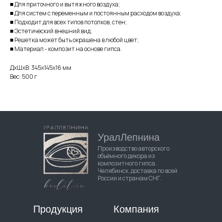
■ Для приточного и вытяжного воздуха;
■ Для систем с переменным и постоянным расходом воздуха;
■ Подходит для всех типов потолков, стен;
■ Эстетический внешний вид;
■ Решетка может быть окрашена в любой цвет;
■ Материал - композит на основе гипса.
ДxШxВ: 345x145x16 мм
Вес: 500 г
УралЛепнина
Производство авторского
объёмного декора из
композитного гипса.
Челябинск, доставка по всей
России и странам СНГ.
Продукция
Компания