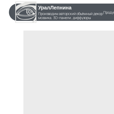
УралЛепнина
Проду
Производим авторский объёмный декор:
мозаика, 3D-панели, диффузоры