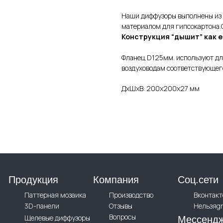
Наши диффузоры выполнены из 
материалом для гипсокартона.С
Конструкция “дышит” как 
Фланец D125мм. используют дл
воздуховодам соответствующег
ДxШxВ: 200x200x27 мм
Продукция
Компания
Соц.сети
Паттерная мозаика
Производство
Вконтакт
3D-панели
Отзывы
Нельзяg
Вопросы
Щелевые диффузоры
Мессенд