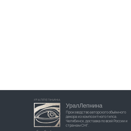
УралЛепнина
Производство авторского объёмного
декора из композитного гипса.
Челябинск, доставка по всей России и
странам СНГ.