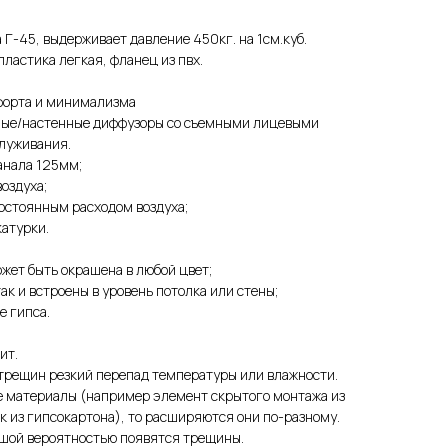
Г-45, выдерживает давление 450кг. на 1см.куб.
ластика легкая, фланец из пвх.
форта и минимализма
ные/настенные диффузоры со съемными лицевыми
луживания.
анала 125мм;
оздуха;
остоянным расходом воздуха;
катурки.
жет быть окрашена в любой цвет;
ак и встроены в уровень потолка или стены;
е гипса.
ит.
 трещин резкий перепад температуры или влажности.
е материалы (например элемент скрытого монтажа из
к из гипсокартона), то расширяются они по-разному.
ьшой вероятностью появятся трещины.