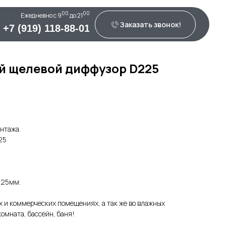
00
00
Ежедневно c 9
до 21
Заказать звонок!
+7 (919) 118-88-01
 щелевой диффузор D225
нтажа.
25
125мм.
 и коммерческих помещениях, а так же во влажных
омната, бассейн, баня!