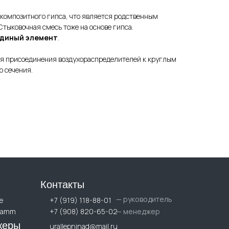
композитного гипса, что является родственным
тыковочная смесь тоже на основе гипса.
единый элемент
.
я присоединения воздухораспределителей к круглым
о сечения.
Контакты
— руководитель
е
+7 (919) 118-88-01
— менеджер
ramm
+7 (908) 820-65-02
жеры
urallepninad@mail.ru