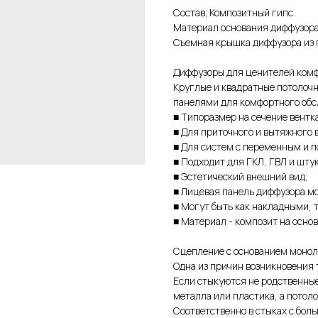
Состав; Композитный гипс.
Материал основания диффузора 
Съемная крышка диффузора из п
Диффузоры для ценителей ком
Круглые и квадратные потолоч
панелями для комфортного обс
■ Типоразмер на сечение вентк
■ Для приточного и вытяжного в
■ Для систем с переменным и п
■ Подходит для ГКЛ, ГВЛ и шту
■ Эстетический внешний вид;
■ Лицевая панель диффузора мо
■ Могут быть как накладными, т
■ Материал - композит на основ
Сцепление с основанием монол
Одна из причин возникновения
Если стыкуются не родственны
металла или пластика, а потоло
Соответственно в стыках с бол