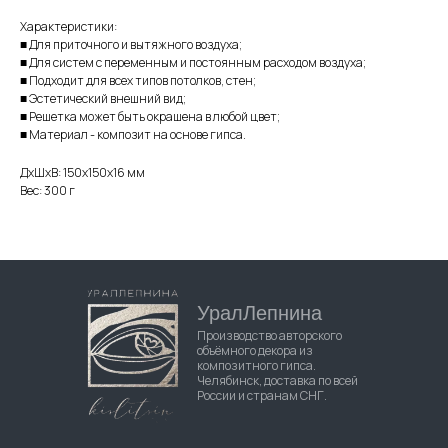
Характеристики:
■ Для приточного и вытяжного воздуха;
■ Для систем с переменным и постоянным расходом воздуха;
■ Подходит для всех типов потолков, стен;
■ Эстетический внешний вид;
■ Решетка может быть окрашена в любой цвет;
■ Материал - композит на основе гипса.
ДxШxВ: 150x150x16 мм
Вес: 300 г
УралЛепнина
Производство авторского
объёмного декора из
композитного гипса.
Челябинск, доставка по всей
России и странам СНГ.