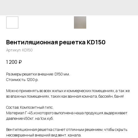
Вентиляционная решетка КD150
Артикул:
КD150
1 200
₽
Размеры решетки внешние: D150 мм.
Стоимость: 1200 р.
Можно применять во всех жилых и коммерческих помещениях, а так же
во влажных помещениях, таких как ванная комната, бассейн, баня!
Состав; Композитный гипс.
Материал Г-45,из которого выполнена наша продукция,выдерживает
давление 450кг. на 1см.куб.
Вентиляционная решетка станет отличным решением, чтобы скрыть
несовершенный внешний вид вент. канала.